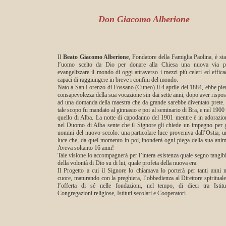
Don Giacomo Alberione
Il
Beato Giacomo Alberione
, Fondatore della Famiglia Paolina, è sta
l’uomo scelto da Dio per donare alla Chiesa una nuova via p
evangelizzare il mondo di oggi attraverso i mezzi più celeri ed efficac
capaci di raggiungere in breve i confini del mondo.
Nato a San Lorenzo di Fossano (Cuneo) il 4 aprile del 1884, ebbe pie
consapevolezza della sua vocazione sin dai sette anni, dopo aver rispos
ad una domanda della maestra che da grande sarebbe diventato prete.
tale scopo fu mandato al ginnasio e poi al seminario di Bra, e nel 1900 
quello di Alba. La notte di capodanno del 1901 mentre è in adorazio
nel Duomo di Alba sente che il Signore gli chiede un impegno per g
uomini del nuovo secolo: una particolare luce proveniva dall’Ostia, u
luce che, da quel momento in poi, inonderà ogni piega della sua anim
Aveva soltanto 16 anni!
Tale visione lo accompagnerà per l’intera esistenza quale segno tangibi
della volontà di Dio su di lui, quale profeta della nuova era.
Il Progetto a cui il Signore lo chiamava lo porterà per tanti anni n
cuore, maturando con la preghiera, l’obbedienza al Direttore spirituale
l’offerta di sé nelle fondazioni, nel tempo, di dieci tra Istitut
Congregazioni religiose, Istituti secolari e Cooperatori.