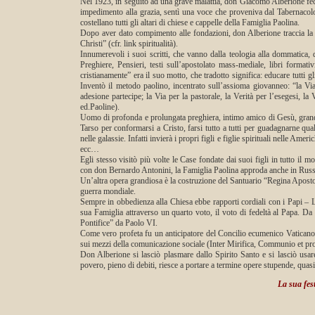
Nel 1923, in seguito ad una grave malattia, don Giacomo Alberione fece
impedimento alla grazia, sentì una voce che proveniva dal Tabernacol
costellano tutti gli altari di chiese e cappelle della Famiglia Paolina.
Dopo aver dato compimento alle fondazioni, don Alberione traccia la m
Christi” (cfr. link spiritualità).
Innumerevoli i suoi scritti, che vanno dalla teologia alla dommatica, dalla
Preghiere, Pensieri, testi sull’apostolato mass-mediale, libri formativ
cristianamente” era il suo motto, che tradotto significa: educare tutti gl
Inventò il metodo paolino, incentrato sull’assioma giovanneo: “la Via
adesione partecipe; la Via per la pastorale, la Verità per l’esegesi, l
ed.Paoline).
Uomo di profonda e prolungata preghiera, intimo amico di Gesù, grande 
Tarso per conformarsi a Cristo, farsi tutto a tutti per guadagnarne qua
nelle galassie. Infatti invierà i propri figli e figlie spirituali nelle A
ecc…
Egli stesso visitò più volte le Case fondate dai suoi figli in tutto il
con don Bernardo Antonini, la Famiglia Paolina approda anche in Russ
Un’altra opera grandiosa è la costruzione del Santuario “Regina Apostol
guerra mondiale.
Sempre in obbedienza alla Chiesa ebbe rapporti cordiali con i Papi –
sua Famiglia attraverso un quarto voto, il voto di fedeltà al Papa. Da 
Pontifice” da Paolo VI.
Come vero profeta fu un anticipatore del Concilio ecumenico Vaticano 
sui mezzi della comunicazione sociale (Inter Mirifica, Communio et prog
Don Alberione si lasciò plasmare dallo Spirito Santo e si lasciò usare
povero, pieno di debiti, riesce a portare a termine opere stupende, quasi
La sua fest