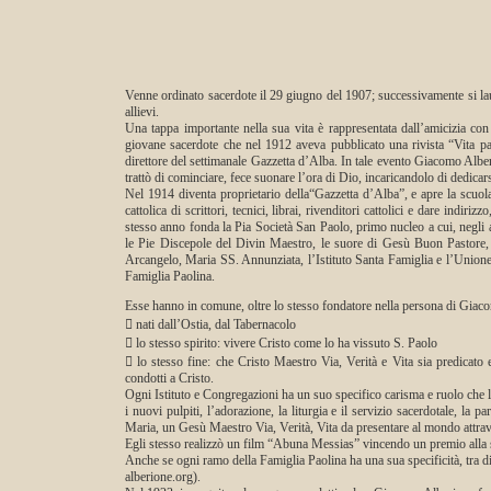
Venne ordinato sacerdote il 29 giugno del 1907; successivamente si laur
allievi.
Una tappa importante nella sua vita è rappresentata dall’amicizia co
giovane sacerdote che nel 1912 aveva pubblicato una rivista “Vita pas
direttore del settimanale Gazzetta d’Alba. In tale evento Giacomo Alberi
trattò di cominciare, fece suonare l’ora di Dio, incaricandolo di dedicars
Nel 1914 diventa proprietario della“Gazzetta d’Alba”, e apre la scuola
cattolica di scrittori, tecnici, librai, rivenditori cattolici e dare indir
stesso anno fonda la Pia Società San Paolo, primo nucleo a cui, negli an
le Pie Discepole del Divin Maestro, le suore di Gesù Buon Pastore, l
Arcangelo, Maria SS. Annunziata, l’Istituto Santa Famiglia e l’Union
Famiglia Paolina.
Esse hanno in comune, oltre lo stesso fondatore nella persona di Giacom
 nati dall’Ostia, dal Tabernacolo
 lo stesso spirito: vivere Cristo come lo ha vissuto S. Paolo
 lo stesso fine: che Cristo Maestro Via, Verità e Vita sia predicato 
condotti a Cristo.
Ogni Istituto e Congregazioni ha un suo specifico carisma e ruolo che lo 
i nuovi pulpiti, l’adorazione, la liturgia e il servizio sacerdotale, la
Maria, un Gesù Maestro Via, Verità, Vita da presentare al mondo attravers
Egli stesso realizzò un film “Abuna Messias” vincendo un premio alla 
Anche se ogni ramo della Famiglia Paolina ha una sua specificità, tra d
alberione.org).