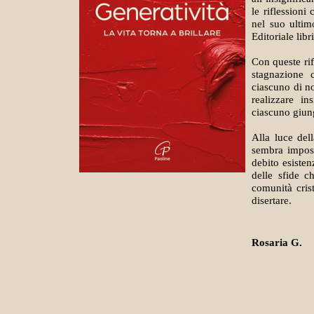
le riflessioni
nel suo ultim
Editoriale libri
Con queste rifl
stagnazione 
ciascuno di n
realizzare in
ciascuno giung
Alla luce del
sembra imposs
debito esiste
delle sfide ch
comunità cris
disertare.
Rosaria G.