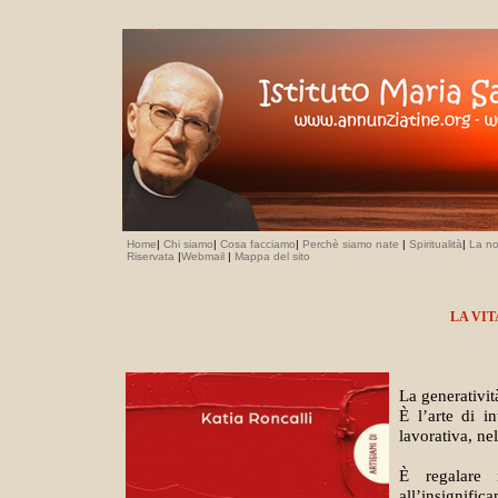
Home
|
Chi siamo
|
Cosa facciamo
|
Perchè siamo nate
|
Spiritualità
|
La no
Riservata
|
Webmail
|
Mappa del sito
LA VIT
La generativit
È l’arte di i
lavorativa, ne
È regalare 
all’insignific