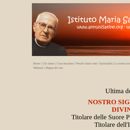
Home
|
Chi siamo
|
Cosa facciamo
|
Perché siamo nate
|
Spiritualità
|
La nostra sto
Webmail
|
Mappa del sito
Ultima d
NOSTRO SIG
DIVI
Titolare delle Suore 
Titolare dell