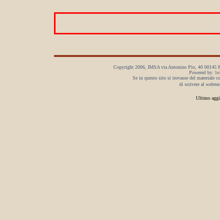
Copyright 2006, IMSA via Antonino Pio, 40 00145 R
Powered by:
he
Se in questo sito si trovasse del materiale c
di scrivere al
webmas
Ultimo aggi