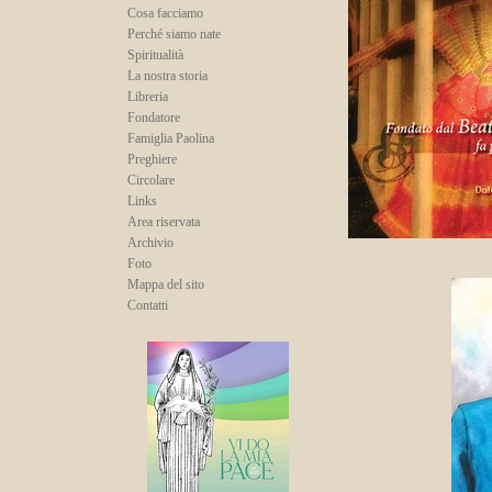
Cosa facciamo
Perché siamo nate
Spiritualità
La nostra storia
Libreria
Fondatore
Famiglia Paolina
Preghiere
Circolare
Links
Area riservata
Archivio
Foto
Mappa del sito
Contatti