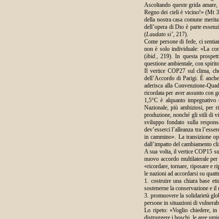
Ascoltando queste grida amare, do
Regno dei cieli è vicino!» (Mt 3
della nostra casa comune merita la
dell’opera di Dio è parte essenz
(
Laudato si’
, 217).
Come persone di fede, ci sentia
non è solo individuale: «La co
(
ibid
., 219). In questa prospet
questione ambientale, con spiri
Il vertice COP27 sul clima, che
dell’Accordo di Parigi. È anche
aderisca alla Convenzione-Quad
ricordata per aver assunto con ge
1,5°C è alquanto impegnativo e 
Nazionale, più ambiziosi, per ri
produzione, nonché gli stili di vi
sviluppo fondato sulla responsab
dev’esserci l’alleanza tra l’ess
in cammino». La transizione ope
dall’impatto del cambiamento cli
A sua volta, il vertice COP15 sul
nuovo accordo multilaterale per 
«ricordare, tornare, riposare e r
le nazioni ad accordarsi su quatt
1. costruire una chiara base eti
sostenerne la conservazione e il 
3. promuovere la solidarietà glo
persone in situazioni di vulnerabi
Lo ripeto: «Voglio chiedere, in 
distruggere i boschi, le aree umid