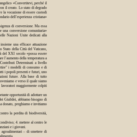
vangelico «Convertitevi, perché il
on il creato. Lo stato di degrado
vere la vocazione di essere custodi
ndario dell’esperienza cristiana»
esigenza di conversione. Ma essa
he una conversione comunitaria»
elle Nazioni Unite dedicati alla
 insieme una efficace attuazione
 Stato della Città del Vaticano,
tà del XXI secolo «possa essere
tare l’aumento della temperatura a
Contributi Determinati a livello
ertire” i modelli di consumo e di
tti i popoli presenti e futuri, uno
azioni future. Alla base di tutto
proveniamo e verso il quale siamo
 lavoratori maggiormente colpiti
ortante opportunità di adottare un
 dei Giubilei, abbiamo bisogno di
i ha donato, preghiamo e invitiamo
ontro la perdita di biodiversità,
ondiviso; 4. mettere al centro le
nziani e i giovani.
, agroalimentari – di smettere di
 alimenti».