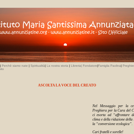
|
Perchè siamo nate
|
Spiritualità
|
La nostra storia
|
Libreria
| Fondatore
|
Famiglia Paolina
|
Preghie
ito
ASCOLTA LA VOCE DEL CREATO
Nel Messaggio per la cel
Preghiera per la Cura del C
ci esorta ad “affrontare d
clima e della riduzione della
la “conversione ecologica”.
Cari fratelli e sorelle!