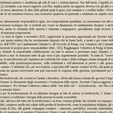
bbiamo pentirci e modificare gli stili di vita e i sistemi dannosi. Sin dall’inizio, l’appello e
,2), invitando a un nuovo rapporto con Dio, implica anche un rapporto diverso con gli altri e c
 stessa attenzione di altre sfide globali quali le gravi crisi sanitarie e i conflitti bellici. «Vi
iale di un’esistenza virtuosa, non costituisce qualcosa di opzionale e nemmeno un aspetto seco
mo ulteriormente responsabili di agire, nei comportamenti quotidiani, in consonanza con tale 
nversione ecologica che si richiede per creare un dinamismo di cambiamento duraturo è anc
tiva, anche la comunità delle nazioni è chiamata a impegnarsi, specialmente negli incontri d
to di massima cooperazione.
 si terrà in Egitto a novembre 2022, rappresenta la prossima opportunità per favorire tutti
 per questo motivo che ho recentemente disposto che la Santa Sede, a nome e per conto dello
ro dell’ONU sui Cambiamenti Climatici e all’Accordo di Parigi, con l’auspicio che l’umani
nerosità le proprie gravi responsabilità» (
ibid
., 165). Raggiungere l’obiettivo di Parigi di limi
richiede la responsabile collaborazione tra tutte le nazioni a presentare piani climatici, o 
durre a zero le emissioni nette di gas serra il più urgentemente possibile. Si tratta di “conv
ta, in una direzione più rispettosa nei confronti del creato e dello sviluppo umano integrale di tu
ilità, sulla prudenza/precauzione, sulla solidarietà e sull’attenzione ai poveri e alle gener
ere umano e l’ambiente che, per noi credenti, è specchio dell’«amore creatore di Dio, dal quale 
rata da questa conversione non può trascurare le esigenze della giustizia, specialmente per i
matico.
la biodiversità, che si terrà in Canada a dicembre, offrirà alla buona volontà dei governi l’imp
fermare la distruzione degli ecosistemi e l’estinzione delle specie. Secondo l’antica saggezza
ipristinare». Per fermare l’ulteriore collasso della “rete della vita” – la biodiversità – che Dio c
ro principi chiave:
ca per la trasformazione di cui abbiamo bisogno al fine di salvare la biodiversità; 2. lottare c
recupero e soddisfare i bisogni delle persone in modo sostenibile;
bale, alla luce del fatto che la biodiversità è un bene comune globale che richiede un impegno c
lità, comprese quelle più colpite dalla perdita di biodiversità, come le popolazioni indigene, gli a
nome di Dio, alle grandi compagnie estrattive – minerarie, petrolifere, forestali, immobiliari
e e le montagne, di smettere d’inquinare i fiumi e i mari, di smettere d’intossicare i popoli e gli