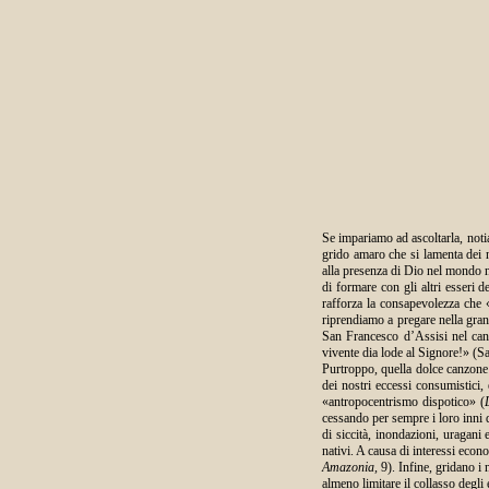
Se impariamo ad ascoltarla, notia
grido amaro che si lamenta dei no
alla presenza di Dio nel mondo na
di formare con gli altri esseri
rafforza la consapevolezza che «
riprendiamo a pregare nella gra
San Francesco d’Assisi nel canta
vivente dia lode al Signore!» (Sa
Purtroppo, quella dolce canzone 
dei nostri eccessi consumistici,
«antropocentrismo dispotico» (
cessando per sempre i loro inni d
di siccità, inondazioni, uragani 
nativi. A causa di interessi econo
Amazonia,
9). Infine, gridano i 
almeno limitare il collasso degli