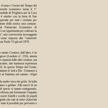
 il tema e l’invito del Tempo del
eriodo ecumenico inizia il 1°
ndiale di Preghiera per la Cura
 4 ottobre con la festa di San
ciale per tutti i cristiani per
sieme della nostra casa comune.
dal Patriarcato Ecumenico di
è un’opportunità per coltivare la
a”, una conversione incoraggiata
ome risposta alla “catastrofe
San Paolo VI già nel 1970.
o amato Creatore; dall’altro, è un
ogica» (
Laudato si’
, 216), attenta
 separati dalle altre creature, ma
ticolare, tale luminosa esperienza
1,3). In questo Tempo del Creato,
antano le lodi a Dio. Uniamoci a
i al Salmista nel cantare: «Ogni
a madre terra che grida. In balia
ature a gridare. Alla mercé di un
oli specie si stanno estinguendo,
 soffrono più fortemente l’impatto
ostri fratelli e sorelle di popoli
 grido che sale al cielo»
(Querida
 tutto il possibile per prevenire o