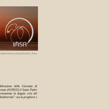
re
|
Archivio
|
Links
|
Scrivici
|
Area
ebrazione della Giornata di
reato (01/09/22) il Santo Padre
ecisamente la doppia crisi del
 biodiversità” con la preghiera e