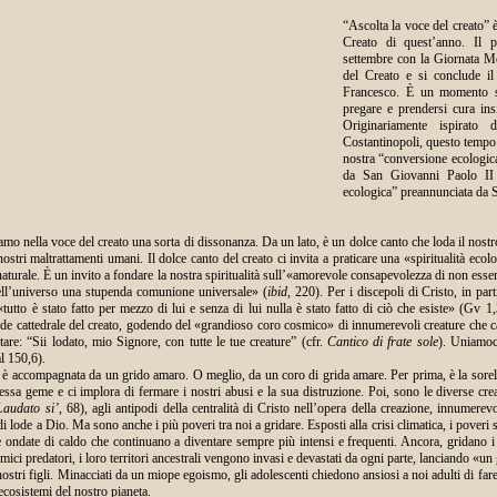
“Ascolta la voce del creato” è
Creato di quest’anno. Il p
settembre con la Giornata Mo
del Creato e si conclude il
Francesco. È un momento spe
pregare e prendersi cura in
Originariamente ispirato 
Costantinopoli, questo tempo 
nostra “conversione ecologic
da San Giovanni Paolo II c
ecologica” preannunciata da 
mo nella voce del creato una sorta di dissonanza. Da un lato, è un dolce canto che loda il nostr
stri maltrattamenti umani. Il dolce canto del creato ci invita a praticare una «spiritualità ecol
turale. È un invito a fondare la nostra spiritualità sull’«amorevole consapevolezza di non essere
 dell’universo una stupenda comunione universale» (
ibid,
220). Per i discepoli di Cristo, in par
tutto è stato fatto per mezzo di lui e senza di lui nulla è stato fatto di ciò che esiste» (Gv 
nde cattedrale del creato, godendo del «grandioso coro cosmico» di innumerevoli creature che c
re: “Sii lodato, mio Signore, con tutte le tue creature” (cfr.
Cantico di frate sole
). Uniamoc
l 150,6).
è accompagnata da un grido amaro. O meglio, da un coro di grida amare. Per prima, è la sorell
 essa geme e ci implora di fermare i nostri abusi e la sua distruzione. Poi, sono le diverse cre
Laudato si’
, 68), agli antipodi della centralità di Cristo nell’opera della creazione, innumerev
i lode a Dio. Ma sono anche i più poveri tra noi a gridare. Esposti alla crisi climatica, i poveri
e ondate di caldo che continuano a diventare sempre più intensi e frequenti. Ancora, gridano i n
mici predatori, i loro territori ancestrali vengono invasi e devastati da ogni parte, lanciando «un
nostri figli. Minacciati da un miope egoismo, gli adolescenti chiedono ansiosi a noi adulti di fare
 ecosistemi del nostro pianeta.