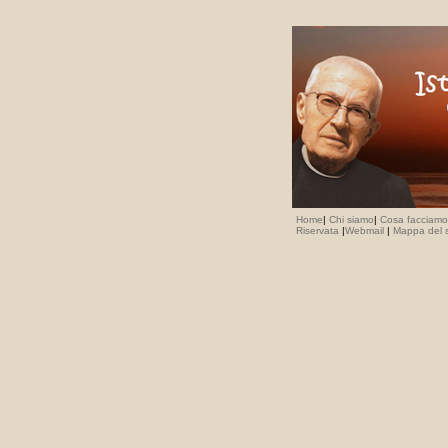
Home
|
Chi siamo
|
Cosa facciamo
Riservata
|
Webmail
|
Mappa del s